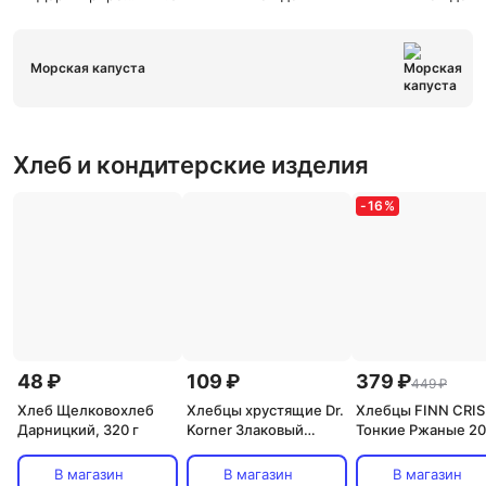
Морская капуста
Хлеб и кондитерские изделия
-
16
%
48 ₽
109 ₽
379 ₽
449 ₽
Хлеб Щелковохлеб
Хлебцы хрустящие Dr.
Хлебцы FINN CRIS
Дарницкий, 320 г
Korner Злаковый
Тонкие Ржаные 20
коктейль яблоко и
корица 90 г
В магазин
В магазин
В магазин