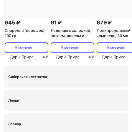
645 ₽
91 ₽
679 ₽
Хлорелла (порошок),
Леденцы с солодкой,
Полипренольный
100 гр
алтеем, анисом и
комплекс, 30 мл
медуницей
В магазин
В магазин
В магазин
Дары Природы
4.8
Дары Природы
4.8
Дары Природы
Сибирская клетчатка
Леовит
Эвалар