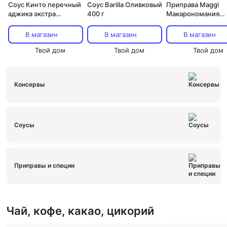
Соус Кинто перечный
Соус Barilla Оливковый
Приправа Maggi
аджика экстра
400 г
Макарономания
халапеньо 265 г
Болоньезе 30 г
В магазин
В магазин
В магазин
Твой дом
Твой дом
Твой дом
Консервы
Соусы
Приправы и специи
Чай, кофе, какао, цикорий