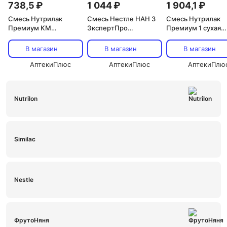
738,5 ₽
1 044 ₽
1 904,1 ₽
Смесь Нутрилак
Смесь Нестле НАН 3
Смесь Нутрилак
Премиум КМ
ЭкспертПро
Премиум 1 сухая
кисломолочный, 350 г
кисломолочный (с 12
молочная
мес), 400 г
адаптированная н
В магазин
В магазин
В магазин
основе козьего
АптекиПлюс
АптекиПлюс
молока (с 0 мес), 
АптекиПлю
Nutrilon
Similac
Nestle
ФрутоНяня