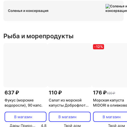
Соленья и консервация
Рыба и морепродукты
-
12
%
637 ₽
110 ₽
176 ₽
199 ₽
Фукус (морские
Салат из морской
Морская капуста
водоросли), 90 капс.
капусты Доброфлот
MIDORI в оливков
дальневосточный 220
масле, 17 г
г
В магазин
В магазин
В магазин
Дары Природы
4.8
Твой дом
Твой дом