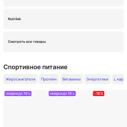
Nutrilak
Смотреть все товары
Спортивное питание
Жиросжигатели
Протеин
Витамины
Энергетики
L карн
10
10
-
18
%
СКИДКИ ДО
%
СКИДКИ ДО
%