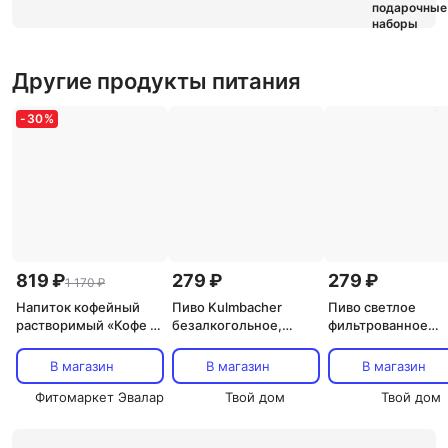
Другие продукты питания
-
30
%
819 ₽
279 ₽
279 ₽
1 170 ₽
Напиток кофейный
Пиво Kulmbacher
Пиво светлое
растворимый «Кофе +
безалкогольное,
фильтрованное
коллаген», 10 саше по
светлое
Weihenstephan He
16 г, TRULSEN
фильтрованное 0,5 л
Weissbier
В магазин
В магазин
В магазин
безалкогольное 0,
Фитомаркет Эвалар
Твой дом
Твой дом