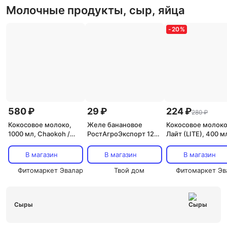
Молочные продукты, сыр, яйца
-
20
%
580 ₽
29 ₽
224 ₽
280 ₽
Кокосовое молоко,
Желе банановое
Кокосовое молок
1000 мл, Chaokoh /
РостАгроЭкспорт 125
Лайт (LITE), 400 м
Чаоко
г
Chaokoh / Чаоко
В магазин
В магазин
В магазин
Фитомаркет Эвалар
Твой дом
Фитомаркет Эв
Сыры