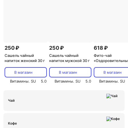
250 ₽
250 ₽
618 ₽
Сашель чайный
Сашель чайный
Фито-чай
напиток женский 30 г
напиток мужской 30 г
«Оздоровительны
пакетики с сухой
смесью, 60 г
В магазин
В магазин
В магазин
Витамины. SU
5.0
Витамины. SU
5.0
Витамины. SU
Чай
Кофе