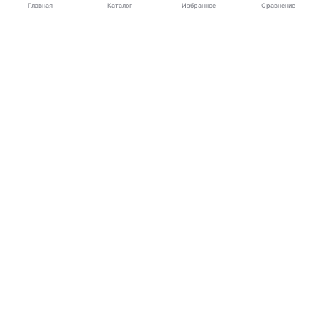
Каталог
Главная
Избранное
Сравнение
Электроника
Бытовая техника
Для автомобиля
Детям
Дом
Дача
Красота