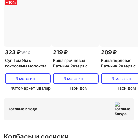
-
10
%
323 ₽
219 ₽
209 ₽
359 ₽
Суп Том Ям с
Каша гречневая
Каша перловая
кокосовым молоком,
Батькин Резерв с
Батькин Резерв с
250 мл, Roi Thai
говядиной 340 г
говядиной 340 г
В магазин
В магазин
В магазин
Фитомаркет Эвалар
Твой дом
Твой дом
Готовые блюда
Колбасы и сосиски