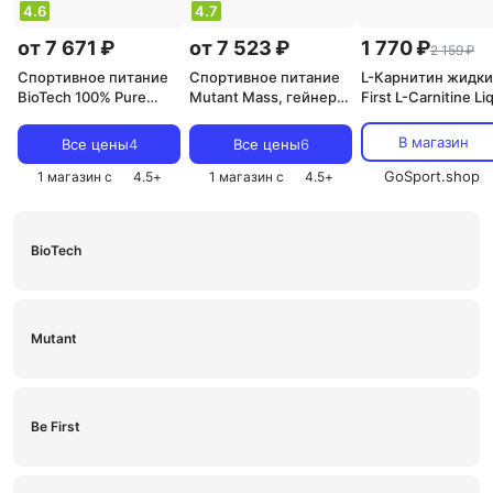
4.6
4.7
от 7 671 ₽
от 7 523 ₽
1 770 ₽
2 159 ₽
Спортивное питание
Спортивное питание
L-Карнитин жидки
BioTech 100% Pure
Mutant Mass, гейнер
First L-Carnitine Li
Whey, протеин 2270 г
6800 г
3300 20 х 25 мл,
Цитрусовый микс
В магазин
Все цены
4
Все цены
6
GoSport.shop
1 магазин с
4.5
+
1 магазин с
4.5
+
BioTech
Mutant
Be First