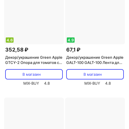
4.6
4.9
352,58 ₽
67,1 ₽
Декор/украшение Green Apple
Декор/украшение Green Apple
GTCY-2 Опора для томатов с
GALT-100 GALT-100 Лента для
сеткой 0,9*1,5м
тапенера, 22 м., цена за 1 шт
В магазин
В магазин
MIX-BUY
4.8
MIX-BUY
4.8