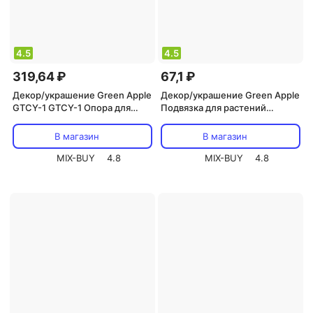
4.5
4.5
319,64 ₽
67,1 ₽
Декор/украшение Green Apple
Декор/украшение Green Apple
GTCY-1 GTCY-1 Опора для
Подвязка для растений
томатов с сеткой 0,9*1,2м,
164744 GA 3009 20 см 100 шт
цена за 1 шт
В магазин
В магазин
MIX-BUY
4.8
MIX-BUY
4.8