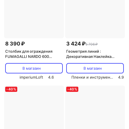
8 390 ₽
3 424 ₽
5 706 ₽
Столбик для ограждения
Геометрия линий :
FUMAGALLI NARDO 600
Декоративная Наклейка
000.514.000.W0
СОЛАРТЕК для Интерьера,
210х80 см
В магазин
В магазин
imperiumLoft
4.6
Пленки и инструмент СОЛАРТЕК
4.9
-
40
%
-
40
%