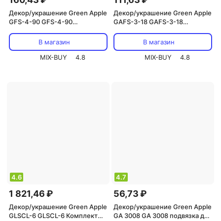
Декор/украшение Green Apple
Декор/украшение Green Apple
GFS-4-90 GFS-4-90
GAFS-3-18 GAFS-3-18
Поддержка для цветов 4
поддержка кольцо для
кольца 90см, цена за 1 шт
растений 3шт d18/h28, цена за
В магазин
В магазин
1 шт
MIX-BUY
4.8
MIX-BUY
4.8
4.6
4.7
1 821,46 ₽
56,73 ₽
Декор/украшение Green Apple
Декор/украшение Green Apple
GLSCL-6 GLSCL-6 Комплект
GA 3008 GA 3008 подвязка для