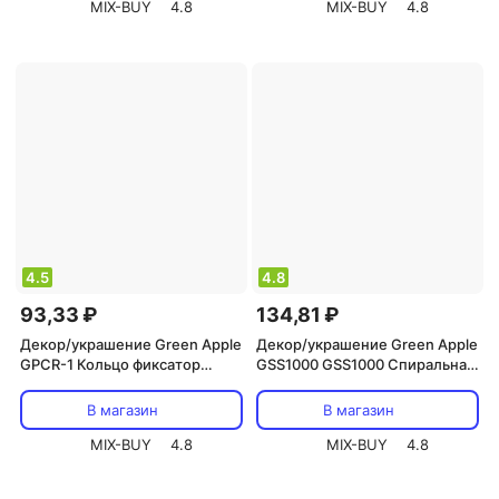
MIX-BUY
4.8
MIX-BUY
4.8
4.5
4.8
93,33 ₽
134,81 ₽
Декор/украшение Green Apple
Декор/украшение Green Apple
GPCR-1 Кольцо фиксатор
GSS1000 GSS1000 Спиральная
GPCR-1 с застежкой 10 шт для
поддержка 1м 3шт, цена за 1
растений, цена за 1 шт
шт
В магазин
В магазин
MIX-BUY
4.8
MIX-BUY
4.8