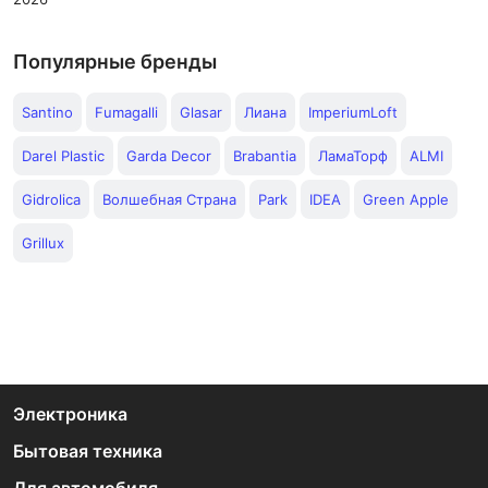
Популярные бренды
Santino
Fumagalli
Glasar
Лиана
ImperiumLoft
Darel Plastic
Garda Decor
Brabantia
ЛамаТорф
ALMI
Gidrolica
Волшебная Страна
Park
IDEA
Green Apple
Grillux
Электроника
Бытовая техника