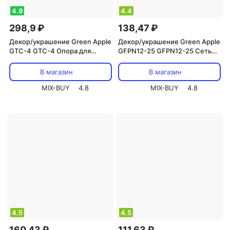
4.9
4.4
298,9 ₽
138,47 ₽
Декор/украшение Green Apple
Декор/украшение Green Apple
GTC-4 GTC-4 Опора для
GFPN12-25 GFPN12-25 Сеть
томатов 1,2м, цена за 1 шт
садовая 2*5м, цена за 1 шт
В магазин
В магазин
MIX-BUY
4.8
MIX-BUY
4.8
4.5
4.5
160,43 ₽
111,63 ₽