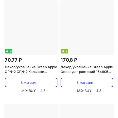
4.9
4.7
70,77 ₽
170,8 ₽
Декор/украшение Green Apple
Декор/украшение Green Apple
GPN-2 GPN-2 Колышки
Опора для растений 164805
садовые 12см, цена за 1 шт
GFS-3-75 75 см
В магазин
В магазин
MIX-BUY
4.8
MIX-BUY
4.8