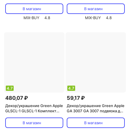
для вьющихся растений
растений 15 см, 100шт, цена за
сборный 1,8*2,1м, цена за 1 шт
1 шт
В магазин
В магазин
MIX-BUY
4.8
MIX-BUY
4.8
4.7
4.7
480,07 ₽
59,17 ₽
Декор/украшение Green Apple
Декор/украшение Green Apple
GLSCL-1 GLSCL-1 Комплект
GA 3007 GA 3007 подвязка для
для вьющихся растений
растений 12 см, 100шт, цена за
сборный 0,6*1,8м, цена за 1 шт
1 шт
В магазин
В магазин