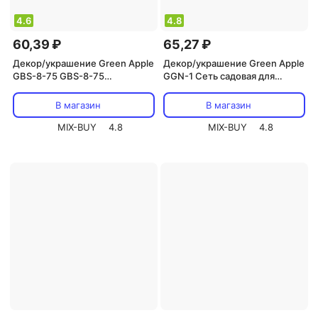
4.6
4.8
60,39 ₽
65,27 ₽
Декор/украшение Green Apple
Декор/украшение Green Apple
GBS-8-75 GBS-8-75
GGN-1 Сеть садовая для
Поддержка бамбуковая 75см
вьющихся 0,9*1,8м
o 8мм набор 5шт, цена за 1 шт
В магазин
В магазин
MIX-BUY
4.8
MIX-BUY
4.8