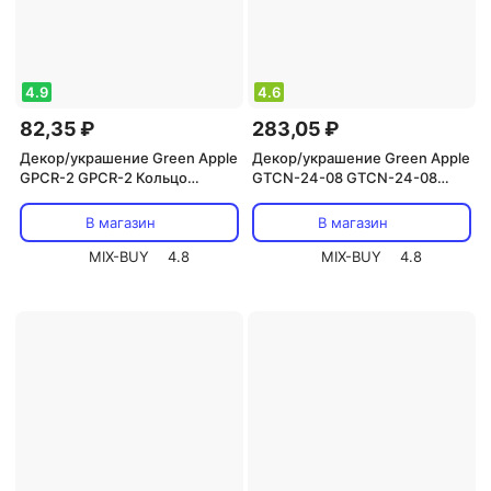
4.9
4.6
82,35 ₽
283,05 ₽
Декор/украшение Green Apple
Декор/украшение Green Apple
GPCR-2 GPCR-2 Кольцо
GTCN-24-08 GTCN-24-08
фиксатор цепочка, цена за 1
Опора для томатов 1,8м, цена
шт
за 1 шт
В магазин
В магазин
MIX-BUY
4.8
MIX-BUY
4.8