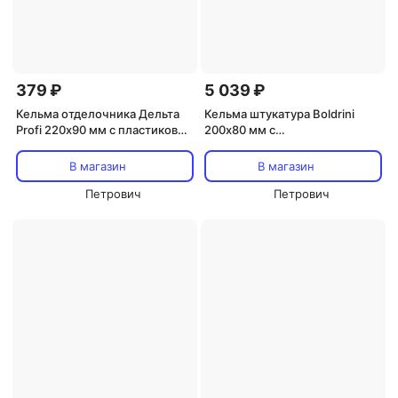
379 ₽
5 039 ₽
Кельма отделочника Дельта
Кельма штукатура Boldrini
Profi 220х90 мм с пластиковой
200х80 мм с
ручкой (20054)
двухкомпонентной ручкой
(55701)
В магазин
В магазин
Петрович
Петрович