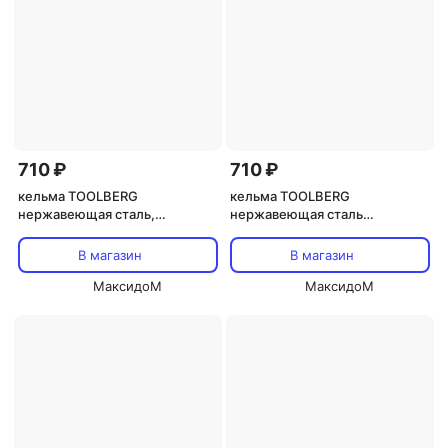
710 ₽
710 ₽
кельма TOOLBERG
кельма TOOLBERG
нержавеющая сталь,
нержавеющая сталь
деревянная рукоятка
деревянная рукоятка
130х270мм зуб 6х6мм,
130х270мм зуб 10х10мм,
В магазин
В магазин
арт.1401206
арт.1401210
МаксидоМ
МаксидоМ