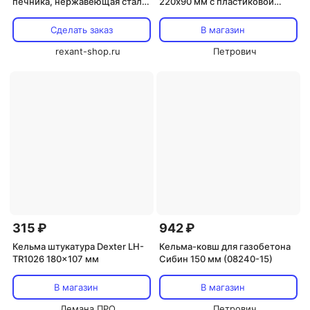
печника, нержавеющая сталь,
220х90 мм с пластиковой
175мм 1 шт
ручкой (20053)
Сделать заказ
В магазин
rexant-shop.ru
Петрович
315 ₽
942 ₽
Кельма штукатура Dexter LH-
Кельма-ковш для газобетона
TR1026 180x107 мм
Сибин 150 мм (08240-15)
В магазин
В магазин
Лемана ПРО
Петрович