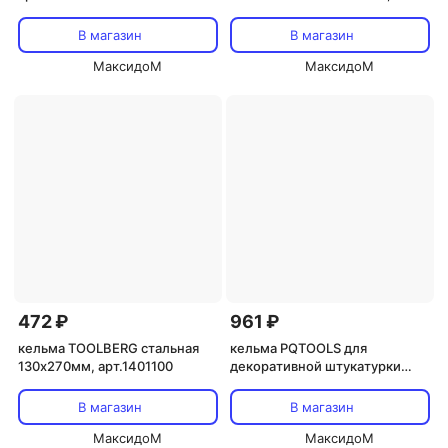
арт.1001100
В магазин
В магазин
МаксидоМ
МаксидоМ
472 ₽
961 ₽
кельма TOOLBERG стальная
кельма PQTOOLS для
130х270мм, арт.1401100
декоративной штукатурки
120х270мм, арт.1403104
В магазин
В магазин
МаксидоМ
МаксидоМ