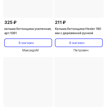
325 ₽
211 ₽
кельма бетонщика усиленная,
Кельма бетонщика Hesler 180
арт.1061
мм с деревянной ручкой
В магазин
В магазин
МаксидоМ
Петрович