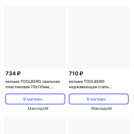
734 ₽
710 ₽
кельма TOOLBERG овальная
кельма TOOLBERG
пластиковая 70х110мм,
нержавеющая сталь
арт.1403217
деревянная рукоятка
130х270мм зуб 8х8мм,
В магазин
В магазин
арт.1401208
МаксидоМ
МаксидоМ