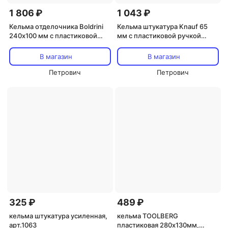
1 806 ₽
1 043 ₽
Кельма отделочника Boldrini
Кельма штукатура Knauf 65
240х100 мм с пластиковой
мм с пластиковой ручкой
ручкой (43201)
(20222700)
В магазин
В магазин
Петрович
Петрович
325 ₽
489 ₽
кельма штукатура усиленная,
кельма TOOLBERG
арт.1063
пластиковая 280х130мм,