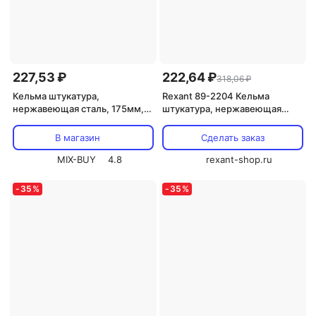
227,53 ₽
222,64 ₽
318,06 ₽
Кельма штукатура,
Rexant 89-2204 Кельма
нержавеющая сталь, 175мм,
штукатура, нержавеющая
пластиковая ручка REXANT,
сталь, 175мм 1 шт
цена за 1 шт
В магазин
Сделать заказ
MIX-BUY
4.8
rexant-shop.ru
-
35
%
-
35
%