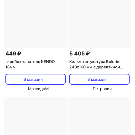
449 ₽
5 405 ₽
скребок-шпатель KENDO
Кельма штукатура Boldrini
18мм
240х100 мм с деревянной
ручкой (55812)
В магазин
В магазин
МаксидоМ
Петрович