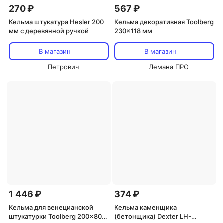
270 ₽
567 ₽
Кельма штукатура Hesler 200
Кельма декоративная Toolberg
мм с деревянной ручкой
230x118 мм
В магазин
В магазин
Петрович
Лемана ПРО
1 446 ₽
374 ₽
Кельма для венецианской
Кельма каменщика
штукатурки Toolberg 200x80
(бетонщика) Dexter LH-