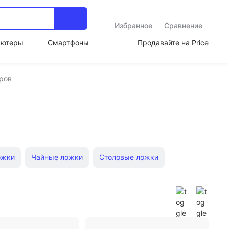
Избранное
Сравнение
ьютеры
Смартфоны
Продавайте на Price
ров
ожки
Чайные ложки
Столовые ложки
хонные
Вилки для торта
 мяса