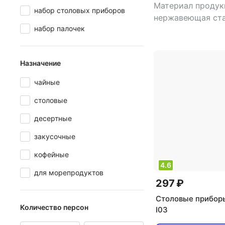
Материал продук
набор столовых приборов
нержавеющая ст
набор палочек
назначение: сто
набор столовых 
Назначение
чайные
столовые
десертные
закусочные
кофейные
4.6
для морепродуктов
297 ₽
Столовые прибор
Количество персон
I03