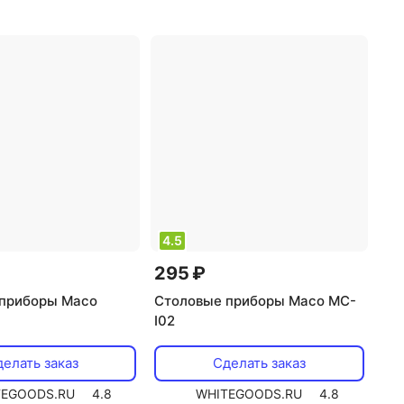
ловых приборов
набор столовых приборов
4.5
295 ₽
приборы Maco
Столовые приборы Maco MC-
I02
елать заказ
Сделать заказ
TEGOODS.RU
4.8
WHITEGOODS.RU
4.8