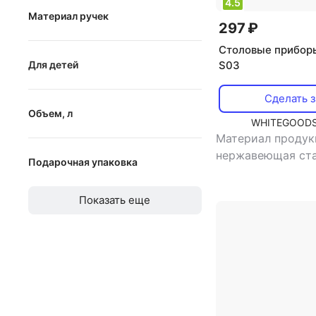
4.5
Материал ручек
297 ₽
дерево
Столовые прибор
S03
Для детей
пластик
Для детей
силикон
Сделать з
Объем, л
нержавеющая сталь
WHITEGOODS
Материал продук
от
до
нержавеющая ст
Подарочная упаковка
назначение: сто
нож
Подарочная упаковка
Показать еще