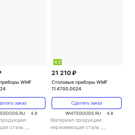
4.5
₽
21 210 ₽
 приборы WMF
Столовые приборы WMF
024
11.4700.0024
елать заказ
Сделать заказ
TEGOODS.RU
4.8
WHITEGOODS.RU
4.8
продукции:
Материал продукции:
щая сталь
,
нержавеющая сталь
,
е: столовые
,
тип:
назначение: столовые
,
тип: