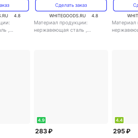
аказ
Сделать заказ
Сд
.RU
4.8
WHITEGOODS.RU
4.8
WHI
ции:
Материал продукции:
Материал 
аль
,
нержавеющая сталь
,
нержавею
ловые
,
тип:
назначение: чайные
,
тип:
ложка
ложка
4.9
4.4
283 ₽
295 ₽