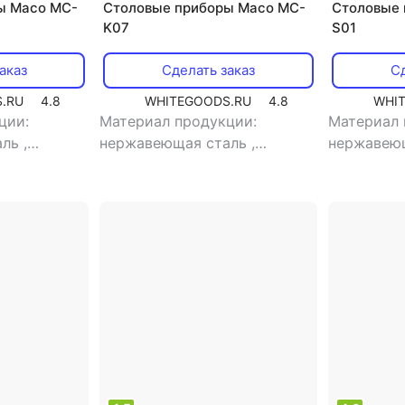
ы Maco MC-
Столовые приборы Maco MC-
Столовые 
K07
S01
аказ
Сделать заказ
Сд
.RU
4.8
WHITEGOODS.RU
4.8
WHI
ции:
Материал продукции:
Материал 
аль
,
нержавеющая сталь
,
нержавею
ловые
,
тип:
назначение: чайные
,
тип:
ложка
ложка