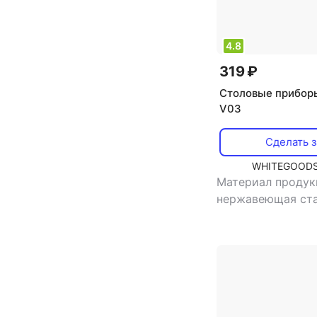
4.8
319 ₽
Столовые прибор
V03
Сделать з
WHITEGOODS
Материал продук
нержавеющая ст
назначение: сто
нож