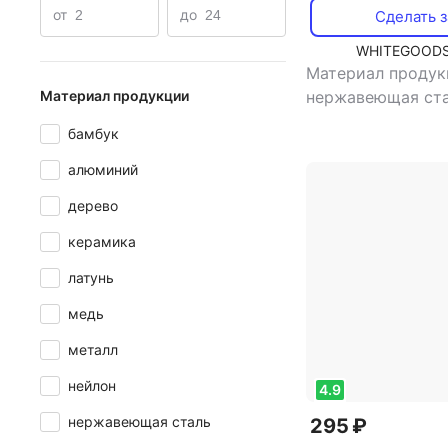
от
до
Сделать з
WHITEGOODS
Материал продук
нержавеющая ст
Материал продукции
назначение: сто
бамбук
нож
алюминий
дерево
керамика
латунь
медь
металл
нейлон
4.9
нержавеющая сталь
295 ₽