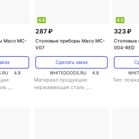
4.8
4.5
287 ₽
323 ₽
ы Maco MC-
Столовые приборы Maco MC-
Столовые 
V07
004-RED
аказ
Сделать заказ
Сд
.RU
4.8
WHITEGOODS.RU
4.8
WHI
ции:
Материал продукции:
Тип: ложк
аль
,
нержавеющая сталь
,
ловые
,
тип:
назначение: чайные
,
тип:
ложка