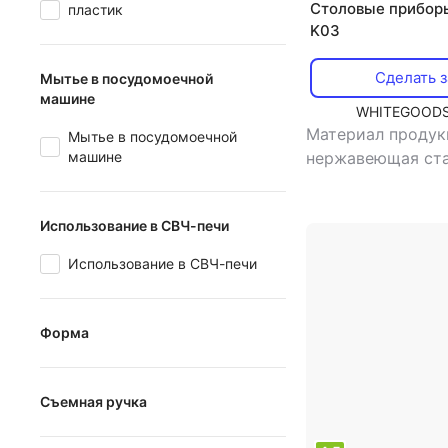
Столовые прибор
пластик
K03
Сделать з
Мытье в посудомоечной
машине
WHITEGOODS
Материал продук
Мытье в посудомоечной
машине
нержавеющая ст
назначение: сто
нож
Использование в СВЧ-печи
Использование в СВЧ-печи
Форма
фигурная
Съемная ручка
круглая
Съемная ручка
овальная