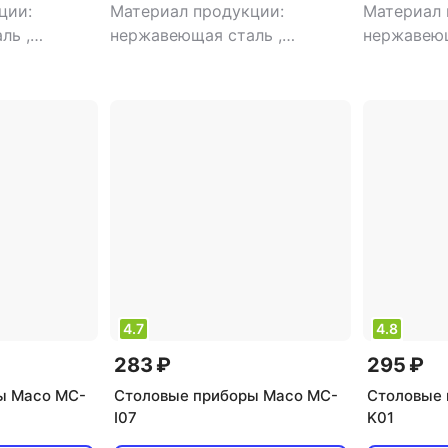
ции:
Материал продукции:
Материал 
аль
,
нержавеющая сталь
,
нержавею
ловые
,
тип:
назначение: столовые
,
тип:
ложка
приборов
набор столовых приборов
4.7
4.8
283 ₽
295 ₽
ы Maco MC-
Столовые приборы Maco MC-
Столовые 
I07
K01