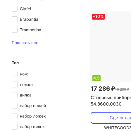
набор столовых 
Gipfel
-
10
%
Brabantia
Tramontina
Показать все
Тип
нож
4.5
ложка
17 286 ₽
19 299 ₽
вилка
Столовые прибо
54.8600.0030
набор ножей
набор ложек
Сделать з
набор вилок
WHITEGOODS