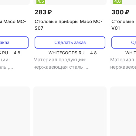
4.5
4.6
283 ₽
300 ₽
ы Maco MC-
Столовые приборы Maco MC-
Столовые 
S07
V01
аказ
Сделать заказ
Сд
.RU
4.8
WHITEGOODS.RU
4.8
WHI
ции:
Материал продукции:
Материал 
аль
,
нержавеющая сталь
,
нержавею
ловые
,
тип:
назначение: чайные
,
тип:
ложка
ложка