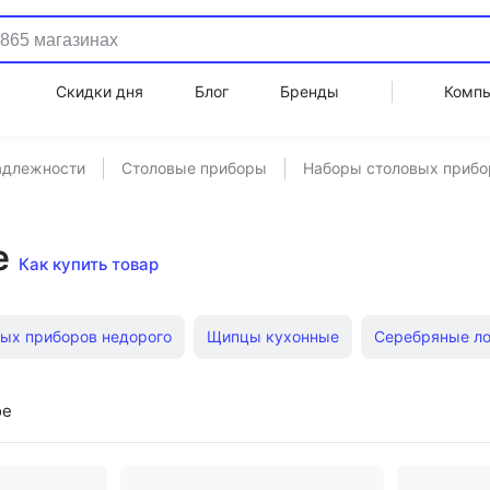
Скидки дня
Блог
Бренды
Комп
адлежности
Столовые приборы
Наборы столовых прибо
е
Как купить товар
ых приборов недорого
Щипцы кухонные
Серебряные л
овые
Серебряные вилки
Вилки для рыбы
Лопатки ку
ое
нные
Лопатки для торта
Кофейные ложки
Вилки для