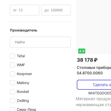
от
до
Производитель
4.9
Tefal
38 178 ₽
WMF
Столовые прибо
54.8700.0060
Koopman
Mallony
Сделать з
Rondell
WHITEGOODS
Материал продук
Zwilling
нержавеющая ст
Сима-Ленд
назначение: сто