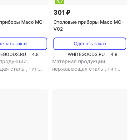
4.7
301 ₽
приборы Maco MC-
Столовые приборы Maco MC-
V02
елать заказ
Сделать заказ
TEGOODS.RU
4.8
WHITEGOODS.RU
4.8
продукции:
Материал продукции:
щая сталь
,
тип:
нержавеющая сталь
,
тип:
вилка