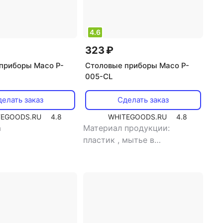
4.6
323 ₽
приборы Maco P-
Столовые приборы Maco P-
005-CL
елать заказ
Сделать заказ
TEGOODS.RU
4.8
WHITEGOODS.RU
4.8
а
Материал продукции:
пластик
,
мытье в
посудомоечной машине: нет
,
тип: ложка