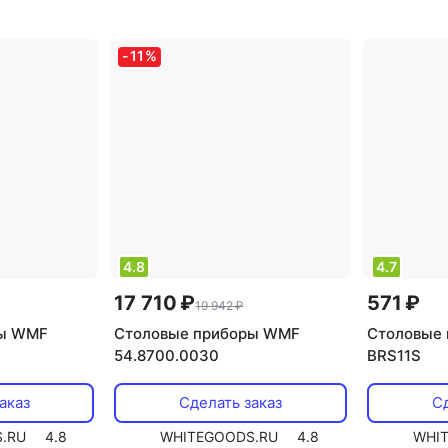
приборов
набор столовых приборов
набор сто
-
11
%
4.8
4.7
17 710 ₽
571 ₽
19 942 ₽
ры WMF
Столовые приборы WMF
Столовые 
54.8700.0030
BRS11S
аказ
Сделать заказ
Сд
.RU
4.8
WHITEGOODS.RU
4.8
WHI