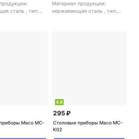
продукции:
Материал продукции:
щая сталь
,
тип:
нержавеющая сталь
,
тип:
вилка
4.8
295 ₽
приборы Maco MC-
Столовые приборы Maco MC-
K02