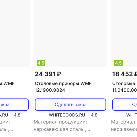
4.5
4.5
24 391 ₽
18 452 
ры WMF
Столовые приборы WMF
Столовые
12.1900.0024
11.0400.0
аказ
Сделать заказ
Сд
.RU
4.8
WHITEGOODS.RU
4.8
WHI
ции:
Материал продукции:
Материал 
аль
,
нержавеющая сталь
,
нержавею
ловые
,
тип:
назначение: столовые
,
тип:
назначени